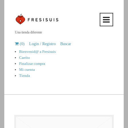
Open
Mobi
Una tienda diferente
Men
(0)
Login / Registro
Buscar
Bienvenid@ a Fresisuis
Carrito
Finalizar compra
Mi cuenta
Tienda