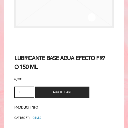
Lubricante Base Agua Efecto Fr?
o 150 ml
6,97
€
Add to cart
Product Info
Category:
Geles