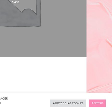
5,48
€
hacer
de
Ajuste de las cookies
Aceptar
izar compra
Mi cuenta
Tienda