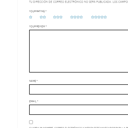
Tu dirección de correo electrónico no será publicada.
Los campo
Your rating
*
Your review
*
Name
*
Email
*